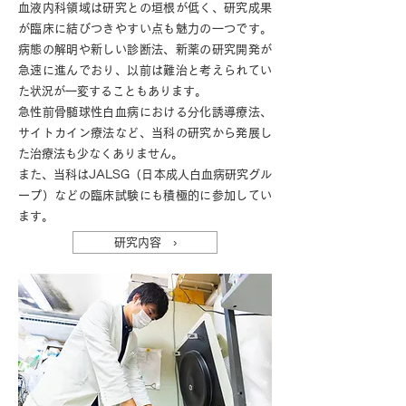
血液内科領域は研究との垣根が低く、研究成果
が臨床に結びつきやすい点も魅力の一つです。
病態の解明や新しい診断法、新薬の研究開発が
急速に進んでおり、以前は難治と考えられてい
た状況が一変することもあります。
急性前骨髄球性白血病における分化誘導療法、
サイトカイン療法など、当科の研究から発展し
た治療法も少なくありません。
また、当科はJALSG（日本成人白血病研究グル
ープ）などの臨床試験にも積極的に参加してい
ます。
研究内容 ›