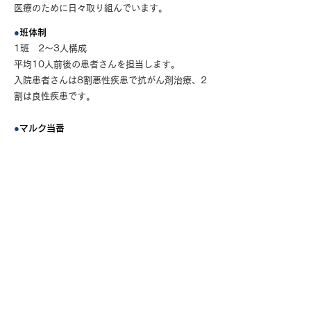
医療のために日々取り組んでいます。
●
班体制
1班 2～3人構成
平均10人前後の患者さんを担当します。
入院患者さんは8割悪性疾患で抗がん剤治療、2
割は良性疾患です。
●
マルク当番
外来で骨髄検査を行います。
●
ケモ当番
腫瘍センターで見張り番をします。
●
日直
化学療法前の診察や他科依頼の対応します。