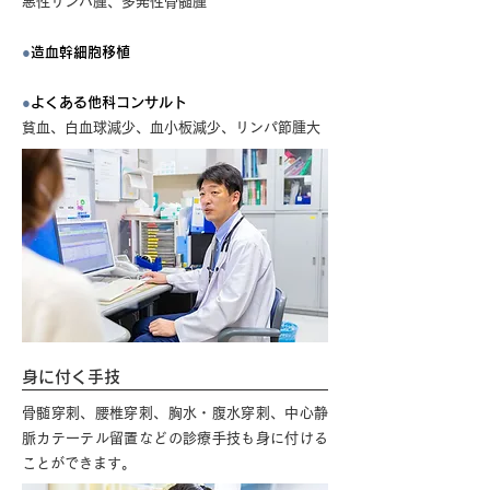
悪性リンパ腫、多発性骨髄腫
●
造血幹細胞移植
●
よくある他科コンサルト
貧血、白血球減少、血小板減少、リンパ節腫大
身に付く手技
骨髄穿刺、腰椎穿刺、胸水・腹水穿刺、中心静
脈カテーテル留置などの診療手技も身に付ける
ことができます。